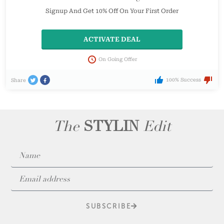
Signup And Get 10% Off On Your First Order
ACTIVATE DEAL
On Going Offer
100% Success
Share
The
STYLIN
Edit
SUBSCRIBE