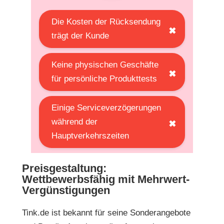
Die Kosten der Rücksendung
✖
trägt der Kunde
Keine physischen Geschäfte
✖
für persönliche Produkttests
Einige Serviceverzögerungen
während der
✖
Hauptverkehrszeiten
Preisgestaltung:
Wettbewerbsfähig mit Mehrwert-
Vergünstigungen
Tink.de
ist bekannt für seine Sonderangebote